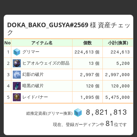
DOKA_BAKO_GUSYA#2569
様 資産チェッ
ク
No
アイテム名
個数
小計(換算)
グリマー
1
個
224,613
224,613
ヒアオルウェイズの部品
2
個
13
5,200
幻影の破片
3
個
2,997
2,997,000
暗黒の破片
4
個
120
120,000
レイドバナー
5
個
1,095
5,475,000
8,821,813
総推定資産(グリマー換算)
81
現在、登録ガーディアン中
位です