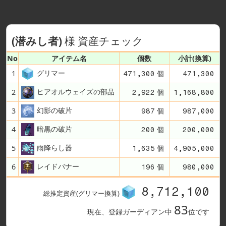
(潜みし者)
様 資産チェック
No
アイテム名
個数
小計(換算)
グリマー
1
個
471,300
471,300
ヒアオルウェイズの部品
2
個
2,922
1,168,800
幻影の破片
3
個
987
987,000
暗黒の破片
4
個
200
200,000
雨降らし器
5
個
1,635
4,905,000
レイドバナー
6
個
196
980,000
8,712,100
総推定資産(グリマー換算)
83
現在、登録ガーディアン中
位です