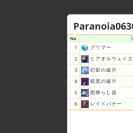
Paranoia063
No
グリマー
1
ヒアオルウェイズ
2
幻影の破片
3
暗黒の破片
4
雨降らし器
5
レイドバナー
6