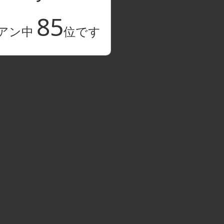
85
アン中
位です